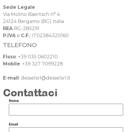
Sede Legale
Via Molino Baertsch n° 4
24124 Bergamo (BG) Italia
REA
BG-285291
P.IVA
e
C.F.
: IT02384320160
TELEFONO
Fisso
: +39 035 0602210
Mobile
: +39 327 7099228
E-mail
: desselsrl@desselsrl.it
Contattaci
Nome
*
Email
*